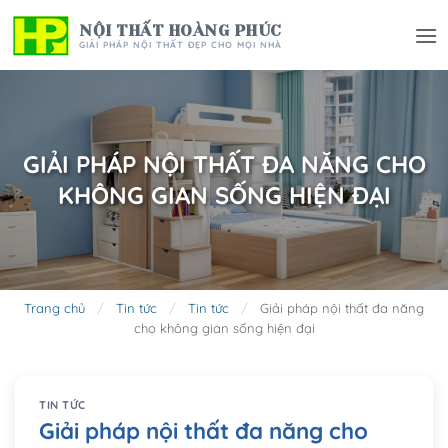
Bỏ
NỘI THẤT HOÀNG PHÚC
qua
GIẢI PHÁP NỘI THẤT ĐẸP CHO MỌI NHÀ
nội
dung
GIẢI PHÁP NỘI THẤT ĐA NĂNG CHO
KHÔNG GIAN SỐNG HIỆN ĐẠI
Trang chủ
/
Tin tức
/
Tin tức
/
Giải pháp nội thất đa năng
cho không gian sống hiện đại
TIN TỨC
Giải pháp nội thất đa năng cho