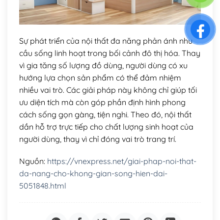
Sự phát triển của nội thất đa năng phản ánh nhu
cầu sống linh hoạt trong bối cảnh đô thị hóa. Thay
vì gia tăng số lượng đồ dùng, người dùng có xu
hướng lựa chọn sản phẩm có thể đảm nhiệm
nhiều vai trò. Các giải pháp này không chỉ giúp tối
ưu diện tích mà còn góp phần định hình phong
cách sống gọn gàng, tiện nghi. Theo đó, nội thất
dần hỗ trợ trực tiếp cho chất lượng sinh hoạt của
người dùng, thay vì chỉ đóng vai trò trang trí.
Nguồn:
https://vnexpress.net/giai-phap-noi-that-
da-nang-cho-khong-gian-song-hien-dai-
5051848.html