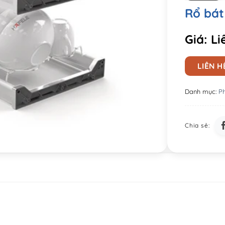
Rổ bát
Giá: Li
LIÊN H
Danh mục:
Ph