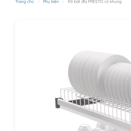
Trang chủ
/
Phụ kiện
/
Rổ bát đĩa PRESTO có khung