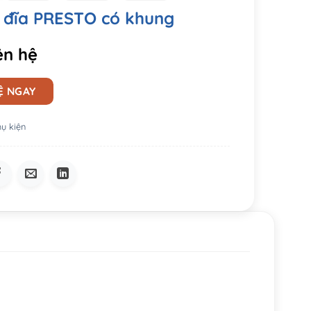
 đĩa PRESTO có khung
ên hệ
Ệ NGAY
ụ kiện