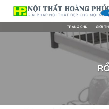
Bỏ
NỘI THẤT HOÀNG PHÚ
qua
nội
GIẢI PHÁP NỘI THẤT ĐẸP CHO MỌI NHÀ
dung
TRANG CHỦ
GIỚI TH
RỔ