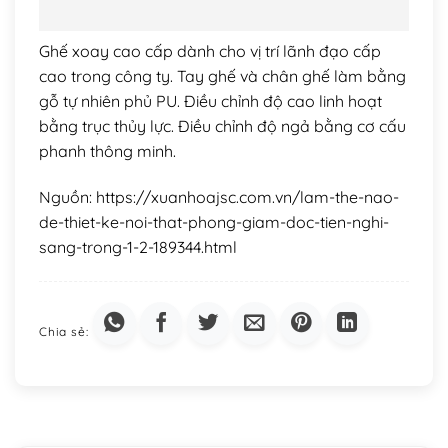
Ghế xoay cao cấp dành cho vị trí lãnh đạo cấp
cao trong công ty. Tay ghế và chân ghế làm bằng
gỗ tự nhiên phủ PU. Điều chỉnh độ cao linh hoạt
bằng trục thủy lực. Điều chỉnh độ ngả bằng cơ cấu
phanh thông minh.
Nguồn: https://xuanhoajsc.com.vn/lam-the-nao-
de-thiet-ke-noi-that-phong-giam-doc-tien-nghi-
sang-trong-1-2-189344.html