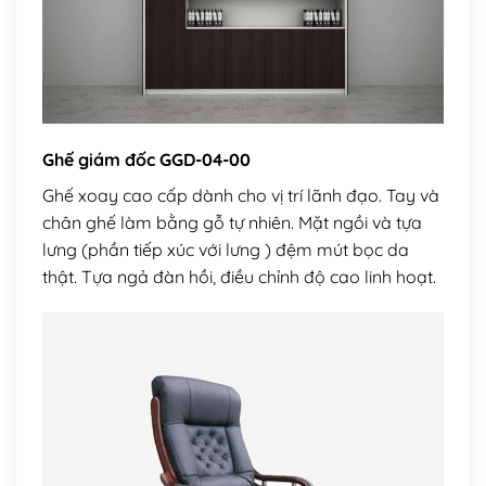
Ghế giám đốc GGD-04-00
Ghế xoay cao cấp dành cho vị trí lãnh đạo. Tay và
chân ghế làm bằng gỗ tự nhiên. Mặt ngồi và tựa
lưng (phần tiếp xúc với lưng ) đệm mút bọc da
thật. Tựa ngả đàn hồi, điều chỉnh độ cao linh hoạt.