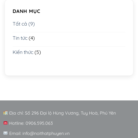
DANH MỤC
Tất cả (9)
Tin tức
(4)
Kiến thức
(5)
Địa chỉ: Số 296 Đại lộ Hùng Vương, Tuy Hoà, Phú Yên
Hotline: 0906.595.063
Email: info@noithatphuyen.vn