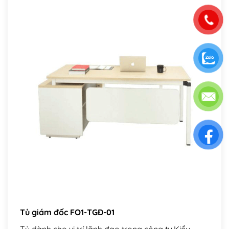
Tủ giám đốc FO1-TGĐ-01
Tủ dành cho vị trí lãnh đạo trong công ty.Kiểu