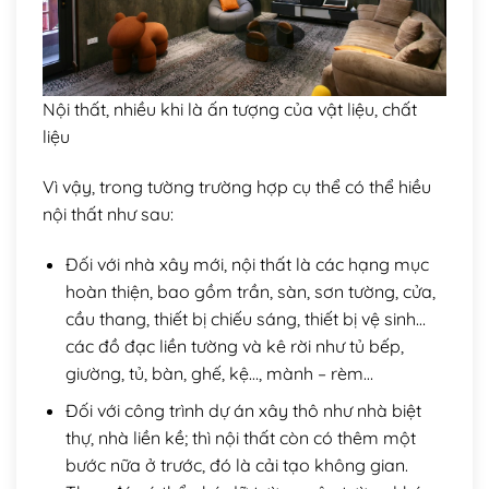
Nội thất, nhiều khi là ấn tượng của vật liệu, chất
liệu
Vì vậy, trong tường trường hợp cụ thể có thể hiều
nội thất như sau:
Đối với nhà xây mới, nội thất là các hạng mục
hoàn thiện, bao gồm trần, sàn, sơn tường, cửa,
cầu thang, thiết bị chiếu sáng, thiết bị vệ sinh…
các đồ đạc liền tường và kê rời như tủ bếp,
giường, tủ, bàn, ghế, kệ…, mành – rèm…
Đối với công trình dự án xây thô như nhà biệt
thự, nhà liền kề; thì nội thất còn có thêm một
bước nữa ở trước, đó là cải tạo không gian.