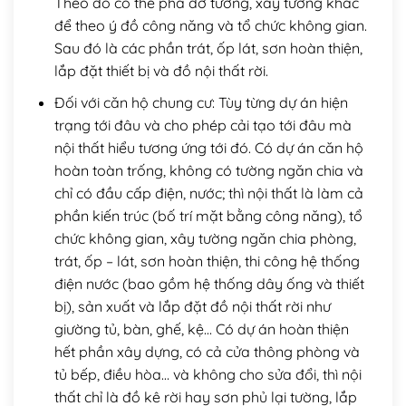
Theo đó có thể phá dỡ tường, xây tường khác
để theo ý đồ công năng và tổ chức không gian.
Sau đó là các phần trát, ốp lát, sơn hoàn thiện,
lắp đặt thiết bị và đồ nội thất rời.
Đối với căn hộ chung cư: Tùy từng dự án hiện
trạng tới đâu và cho phép cải tạo tới đâu mà
nội thất hiểu tương ứng tới đó. Có dự án căn hộ
hoàn toàn trống, không có tường ngăn chia và
chỉ có đầu cấp điện, nước; thì nội thất là làm cả
phần kiến trúc (bố trí mặt bằng công năng), tổ
chức không gian, xây tường ngăn chia phòng,
trát, ốp – lát, sơn hoàn thiện, thi công hệ thống
điện nước (bao gồm hệ thống dây ống và thiết
bị), sản xuất và lắp đặt đồ nội thất rời như
giường tủ, bàn, ghế, kệ… Có dự án hoàn thiện
hết phần xây dựng, có cả cửa thông phòng và
tủ bếp, điều hòa… và không cho sửa đổi, thì nội
thất chỉ là đồ kê rời hay sơn phủ lại tường, lắp