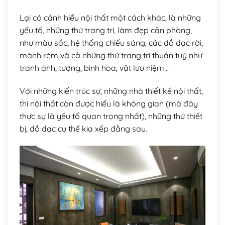
Lại có cảnh hiểu nội thất một cách khác, là những
yếu tố, những thứ trang trí, làm đẹp căn phòng,
như màu sắc, hệ thống chiếu sáng, các đồ đạc rời,
mành rèm và cả những thứ trang trí thuần tuý như
tranh ảnh, tượng, bình hoa, vật lưu niệm…
Với những kiến trúc sư, những nhà thiết kế nội thất,
thì nội thất còn được hiểu là không gian (mà đây
thực sự là yếu tố quan trọng nhất), những thứ thiết
bị, đồ đạc cụ thể kia xếp đằng sau.