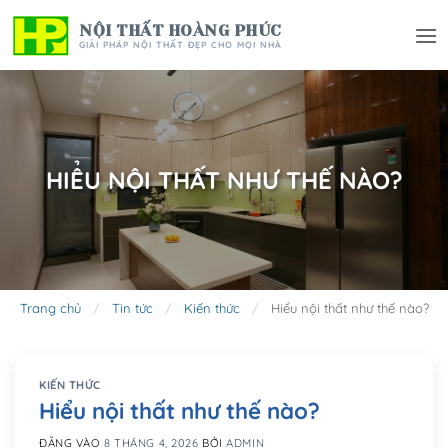
Bỏ
NỘI THẤT HOÀNG PHÚC
qua
GIẢI PHÁP NỘI THẤT ĐẸP CHO MỌI NHÀ
nội
dung
HIỂU NỘI THẤT NHƯ THẾ NÀO?
Trang chủ
/
Tin tức
/
Kiến thức
/
Hiểu nội thất như thế nào?
KIẾN THỨC
Hiểu nội thất như thế nào?
ĐĂNG VÀO
8 THÁNG 4, 2026
BỞI
ADMIN