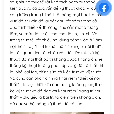
sau; nhưng thực tế rất khó tách bạch cụ thể với
kiến trúc và cả các vấn đề kỹ thuật khác. Ví dụ như
có ý tưởng trang trí nội thất bằng một bức tranh ở
vị trí đó, thì vấn đề lại bắt đầu rất sớm trong cả
quá trình thiết kế, thi công, như cần một ô tường
lõm, và một đầu điện chờ cho đèn rọi tranh. Và
trong thực tế, rất nhiều nội dung công việc là “làm
nội thất” hay “thiết kế nội thất”, “trang trí nội thất”…
lại liên quan đến rất nhiều vấn đề kiến trúc và kỹ
thuật. Bởi nội thất bố trí không được, không ổn, hệ
thống kỹ thuật không phù hợp với ý đồ nội thất thì
lại phải cải tạo, chỉnh sửa cả kiến trúc và kỹ thuật.
Và cũng cần phân định rõ khái niệm “thiết kế nội
thất” – là việc thiết kế công năng, không gian, thiết
kế kỹ thuật và đồ đạc với khái niệm “trang trí nội
thất” – chủ yếu là bài trí, tô điểm trên không gian,
đồ đạc và hệ thống kỹ thuật đã có sẵn.