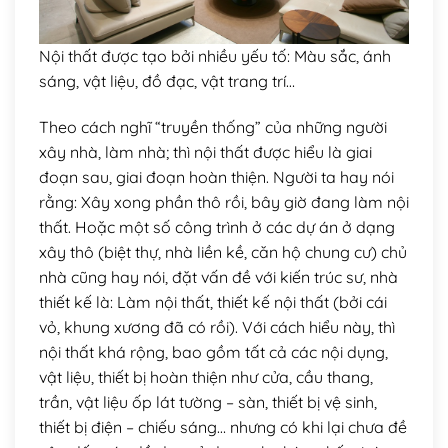
Nội thất được tạo bởi nhiều yếu tố: Màu sắc, ánh
sáng, vật liệu, đồ đạc, vật trang trí…
Theo cách nghĩ “truyền thống” của những người
xây nhà, làm nhà; thì nội thất được hiểu là giai
đoạn sau, giai đoạn hoàn thiện. Người ta hay nói
rằng: Xây xong phần thô rồi, bây giờ đang làm nội
thất. Hoặc một số công trình ở các dự án ở dạng
xây thô (biệt thự, nhà liền kề, căn hộ chung cư) chủ
nhà cũng hay nói, đặt vấn đề với kiến trúc sư, nhà
thiết kế là: Làm nội thất, thiết kế nội thất (bởi cái
vỏ, khung xương đã có rồi). Với cách hiểu này, thì
nội thất khá rộng, bao gồm tất cả các nội dụng,
vật liệu, thiết bị hoàn thiện như cửa, cầu thang,
trần, vật liệu ốp lát tường – sàn, thiết bị vệ sinh,
thiết bị điện – chiếu sáng… nhưng có khi lại chưa đề