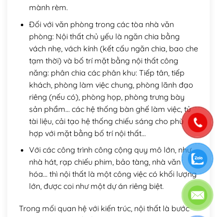
mành rèm.
Đối với văn phòng trong các tòa nhà văn
phòng: Nội thất chủ yếu là ngăn chia bằng
vách nhẹ, vách kính (kết cấu ngăn chia, bao che
tạm thời) và bố trí mặt bằng nội thất công
năng: phân chia các phân khu: Tiếp tân, tiếp
khách, phòng làm việc chung, phòng lãnh đạo
riêng (nếu có), phòng họp, phòng trưng bày
sản phẩm… các hệ thống bàn ghế làm việc, tủ
tài liệu, cải tạo hệ thống chiếu sáng cho phù
hợp với mặt bằng bố trí nội thất…
Với các công trình công cộng quy mô lớn, như
nhà hát, rạp chiếu phim, bảo tàng, nhà văn
hóa… thì nội thất là một công việc có khối lượng
lớn, được coi như một dự án riêng biệt.
Trong mối quan hệ với kiến trúc, nội thất là bước