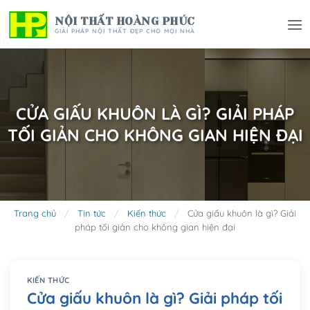
Bỏ
NỘI THẤT HOÀNG PHÚC
qua
GIẢI PHÁP NỘI THẤT ĐẸP CHO MỌI NHÀ
nội
dung
CỬA GIẤU KHUÔN LÀ GÌ? GIẢI PHÁP
TỐI GIẢN CHO KHÔNG GIAN HIỆN ĐẠI
Trang chủ
/
Tin tức
/
Kiến thức
/
Cửa giấu khuôn là gì? Giải
pháp tối giản cho không gian hiện đại
KIẾN THỨC
Cửa giấu khuôn là gì? Giải pháp tối