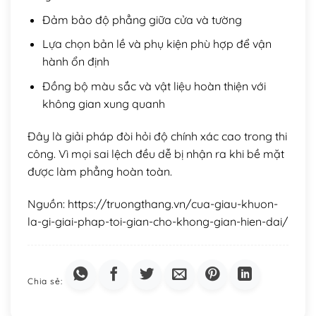
Đảm bảo độ phẳng giữa cửa và tường
Lựa chọn bản lề và phụ kiện phù hợp để vận
hành ổn định
Đồng bộ màu sắc và vật liệu hoàn thiện với
không gian xung quanh
Đây là giải pháp đòi hỏi độ chính xác cao trong thi
công. Vì mọi sai lệch đều dễ bị nhận ra khi bề mặt
được làm phẳng hoàn toàn.
Nguồn: https://truongthang.vn/cua-giau-khuon-
la-gi-giai-phap-toi-gian-cho-khong-gian-hien-dai/