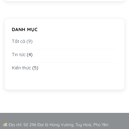
DANH MỤC
Tất cả (9)
Tin tức
(4)
Kiến thức
(5)
Địa chỉ: Số 296 Đại lộ Hùng Vương, Tuy Hoà, Phú Yên