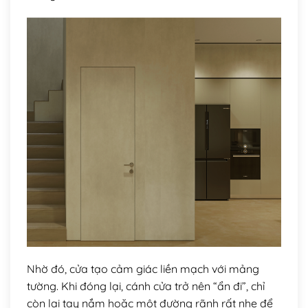
Nhờ đó, cửa tạo cảm giác liền mạch với mảng
tường. Khi đóng lại, cánh cửa trở nên “ẩn đi”, chỉ
còn lại tay nắm hoặc một đường rãnh rất nhẹ để