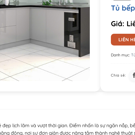
Tủ bếp
Giá: Li
LIÊN H
Danh mục:
T
ẻ đẹp lịch lãm và vượt thời gian. Điểm nhấn là sự ngăn nắp, 
 năng động, nơi sự đơn giản được nâng tầm thành nghệ thuật 