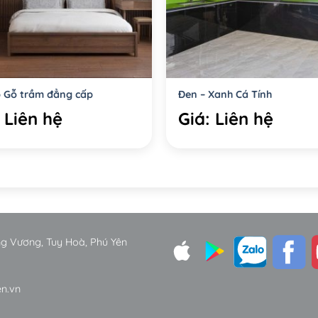
p Gỗ trầm đẳng cấp
Đen – Xanh Cá Tính
 Liên hệ
Giá: Liên hệ
ùng Vương, Tuy Hoà, Phú Yên
en.vn