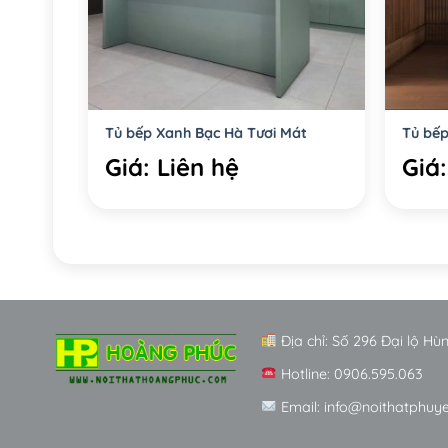
Tủ bếp Xanh Bạc Hà Tươi Mát
Tủ bế
Giá: Liên hệ
Giá:
Địa chỉ: Số 296 Đại lộ H
Hotline: 0906.595.063
Email: info@noithatphuy