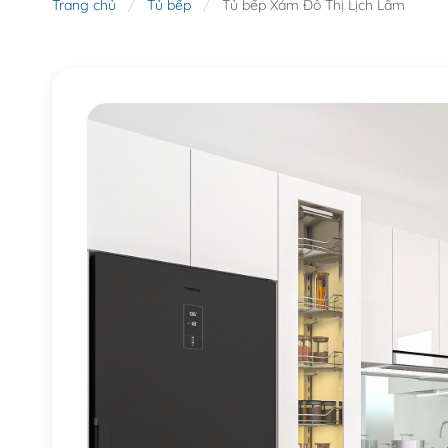
Trang chủ
/
Tủ bếp
/
Tủ bếp Xám Đô Thị Lịch Lãm