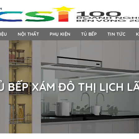
C
IỆU
NỘI THẤT
PHỤ KIỆN
TỦ BẾP
TIN TỨC
K
Ủ BẾP XÁM ĐÔ THỊ LỊCH L