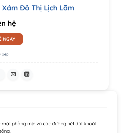
 Xám Đô Thị Lịch Lãm
ên hệ
Ệ NGAY
ủ bếp
bề mặt phẳng mịn và các đường nét dứt khoát.
sống.