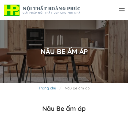
Bỏ
NỘI THẤT HOÀNG PHÚC
qua
GIẢI PHÁP NỘI THẤT ĐẸP CHO MỌI NHÀ
nội
dung
NÂU BE ẤM ÁP
Trang chủ
/
Nâu Be ấm áp
Nâu Be ấm áp